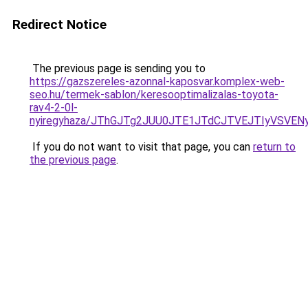
Redirect Notice
The previous page is sending you to
https://gazszereles-azonnal-kaposvar.komplex-web-
seo.hu/termek-sablon/keresooptimalizalas-toyota-
rav4-2-0l-
nyiregyhaza/JThGJTg2JUU0JTE1JTdCJTVEJTIyVSVE
If you do not want to visit that page, you can
return to
the previous page
.