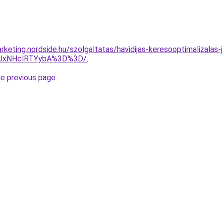
keting.nordside.hu/szolgaltatas/havidijas-keresooptimalizalas-j
UxNHclRTYybA%3D%3D/
.
he previous page
.