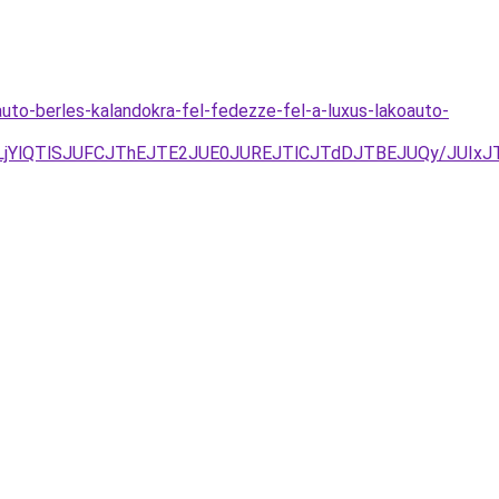
uto-berles-kalandokra-fel-fedezze-fel-a-luxus-lakoauto-
ELjYlQTlSJUFCJThEJTE2JUE0JUREJTlCJTdDJTBEJUQy/JUIx