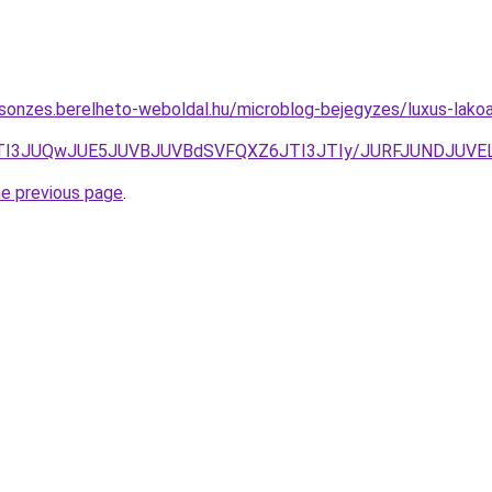
csonzes.berelheto-weboldal.hu/microblog-bejegyzes/luxus-lakoa
BJTI3JUQwJUE5JUVBJUVBdSVFQXZ6JTI3JTIy/JURFJUNDJUV
he previous page
.