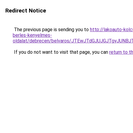
Redirect Notice
The previous page is sending you to
http://lakoauto-kol
berles-kenyelmes-
oldalat/debrecen/belvaros/JTEwJTdGJUJGJTgyJUN
If you do not want to visit that page, you can
return to t