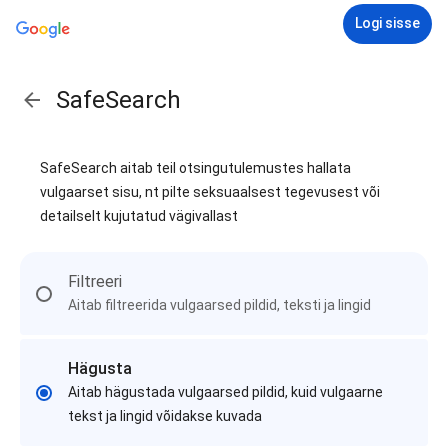
Logi sisse
SafeSearch
SafeSearch aitab teil otsingutulemustes hallata
vulgaarset sisu, nt pilte seksuaalsest tegevusest või
detailselt kujutatud vägivallast
Filtreeri
Aitab filtreerida vulgaarsed pildid, teksti ja lingid
Hägusta
Aitab hägustada vulgaarsed pildid, kuid vulgaarne
tekst ja lingid võidakse kuvada