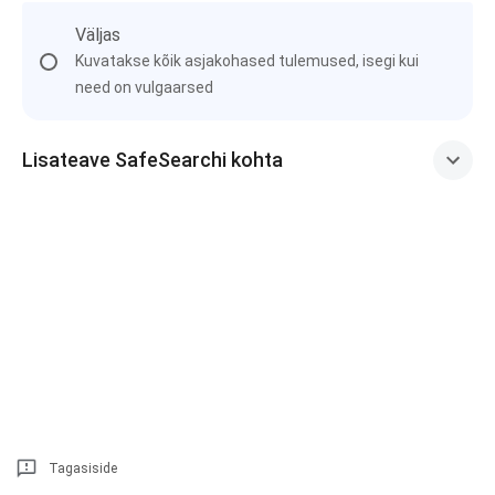
Väljas
Kuvatakse kõik asjakohased tulemused, isegi kui
need on vulgaarsed
Lisateave SafeSearchi kohta
Tagasiside